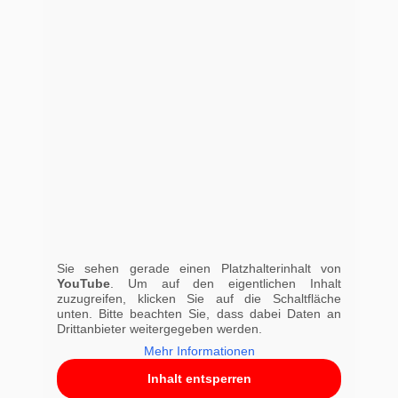
Sie sehen gerade einen Platzhalterinhalt von
YouTube
. Um auf den eigentlichen Inhalt
zuzugreifen, klicken Sie auf die Schaltfläche
unten. Bitte beachten Sie, dass dabei Daten an
Drittanbieter weitergegeben werden.
Mehr Informationen
Inhalt entsperren