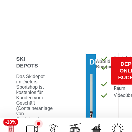
Desinfek
SKI
DEPOTS
Abbildung
DEP
DEPOTS
Heizung
Beispiel
ONL
und
Das Skidepot
Belüftu
BUC
im Dieters
Abgesch
Sportshop ist
Raum
kostenlos für
Videoüb
Kunden vom
Geschäft
(Containeranlage
von
Containex) –
-10%
täglich
geöffnet von