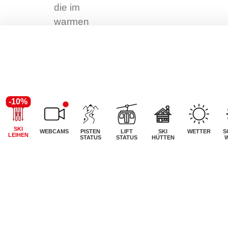
die im
warmen
Zustand
direkt unter
deinem
Fußabdruck
geformt
-10%
werden.
Das
SKI
WEBCAMS
PISTEN
LIFT
SKI
WETTER
S
unterstützt
LEIHEN
STATUS
STATUS
HÜTTEN
dein
Fußgewölbe
und
verhindert
Ermüdung.