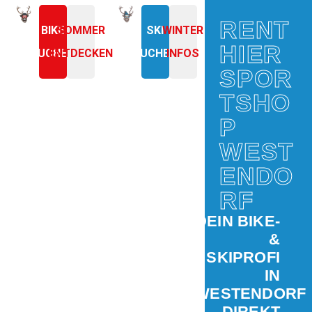
RENT
BIKE
SOMMER
SKI
WINTER
HIER
BUCHEN
ENTDECKEN
BUCHEN
INFOS
SPOR
TSHO
P
WEST
ENDO
RF
DEIN BIKE-
&
SKIPROFI
IN
WESTENDORF
– DIREKT